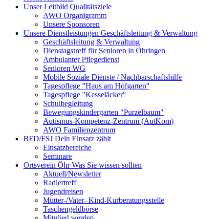
Unser Leitbild
Qualitätsziele
AWO Organigramm
Unsere Sponsoren
Unsere Dienstleistungen
Geschäftsleitung & Verwaltung
Geschäftsleitung & Verwaltung
Dienstagstreff für Senioren in Öhringen
Ambulanter Pflegedienst
Senioren WG
Mobile Soziale Dienste / Nachbarschaftshilfe
Tagespflege "Haus am Hofgarten"
Tagespflege "Kesseläcker"
Schulbegleitung
Bewegungskindergarten "Purzelbaum"
Autismus-Kompetenz-Zentrum (AutKom)
AWO Familienzentrum
BFD/FSJ
Dein Einsatz zählt
Einsatzbereiche
Seminare
Ortsverein Öhr
Was Sie wissen sollten
Aktuell/Newsletter
Radlertreff
Jugendreisen
Mutter-/Vater- Kind-Kurberatungsstelle
Taschengeldbörse
Mitglied werden