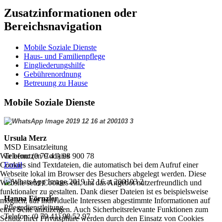
Zusatzinformationen oder
Bereichsnavigation
Mobile Soziale Dienste
Haus- und Familienpflege
Eingliederungshilfe
Gebührenordnung
Betreuung zu Hause
Mobile Soziale Dienste
Ursula Merz
MSD Einsatzleitung
Wir benutzen Cookies
Telefon: (0 79 41) 98 900 78
Cookies sind Textdateien, die automatisch bei dem Aufruf einer
Email
Webseite lokal im Browser des Besuchers abgelegt werden. Diese
Website setzt Cookies ein, um das Angebot nutzerfreundlich und
funktionaler zu gestalten. Dank dieser Dateien ist es beispielsweise
Hanna Förnzler
möglich, auf individuelle Interessen abgestimmte Informationen auf
Pflegedienstleitung
einer Seite anzuzeigen. Auch Sicherheitsrelevante Funktionen zum
Telefon: (0 79 41) 98 52 97
Schutz Ihrer Privatsphäre werden durch den Einsatz von Cookies