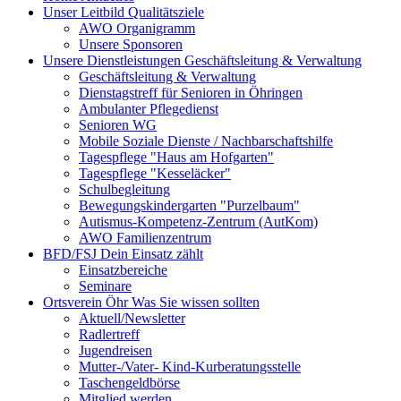
Unser Leitbild
Qualitätsziele
AWO Organigramm
Unsere Sponsoren
Unsere Dienstleistungen
Geschäftsleitung & Verwaltung
Geschäftsleitung & Verwaltung
Dienstagstreff für Senioren in Öhringen
Ambulanter Pflegedienst
Senioren WG
Mobile Soziale Dienste / Nachbarschaftshilfe
Tagespflege "Haus am Hofgarten"
Tagespflege "Kesseläcker"
Schulbegleitung
Bewegungskindergarten "Purzelbaum"
Autismus-Kompetenz-Zentrum (AutKom)
AWO Familienzentrum
BFD/FSJ
Dein Einsatz zählt
Einsatzbereiche
Seminare
Ortsverein Öhr
Was Sie wissen sollten
Aktuell/Newsletter
Radlertreff
Jugendreisen
Mutter-/Vater- Kind-Kurberatungsstelle
Taschengeldbörse
Mitglied werden