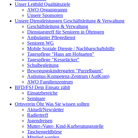
Unser Leitbild
Qualitätsziele
AWO Organigramm
Unsere Sponsoren
Unsere Dienstleistungen
Geschäftsleitung & Verwaltung
Geschäftsleitung & Verwaltung
Dienstagstreff für Senioren in Öhringen
Ambulanter Pflegedienst
Senioren WG
Mobile Soziale Dienste / Nachbarschaftshilfe
Tagespflege "Haus am Hofgarten"
Tagespflege "Kesseläcker"
Schulbegleitung
Bewegungskindergarten "Purzelbaum"
Autismus-Kompetenz-Zentrum (AutKom)
AWO Familienzentrum
BFD/FSJ
Dein Einsatz zählt
Einsatzbereiche
Seminare
Ortsverein Öhr
Was Sie wissen sollten
Aktuell/Newsletter
Radlertreff
Jugendreisen
Mutter-/Vater- Kind-Kurberatungsstelle
Taschengeldbörse
Mitglied werden